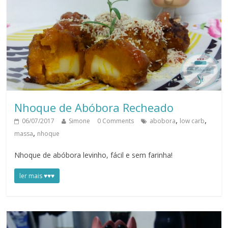
Nhoque de Abóbora Recheado
,
,
06/07/2017
Simone
0 Comments
abobora
low carb
,
massa
nhoque
Nhoque de abóbora levinho, fácil e sem farinha!
ler mais ♥♥♥