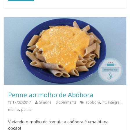
Penne ao molho de Abóbora
,
,
,
17/02/2017
Simone
0 Comments
abobora
fit
integral
,
molho
penne
Variando o molho de tomate a abóbora é uma ótima
opção!