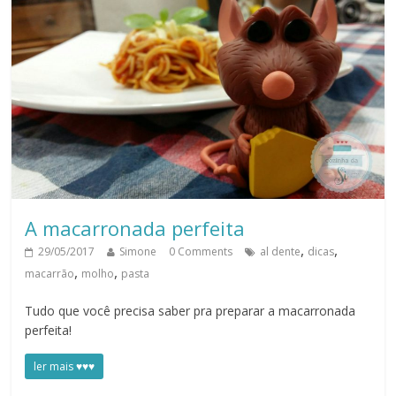
A macarronada perfeita
,
,
29/05/2017
Simone
0 Comments
al dente
dicas
,
,
macarrão
molho
pasta
Tudo que você precisa saber pra preparar a macarronada
perfeita!
ler mais ♥♥♥