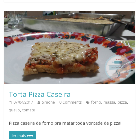
Torta Pizza Caseira
,
,
,
07/04/2017
Simone
0 Comments
forno
massa
pizza
,
queijo
tomate
Pizza caseira de forno pra matar toda vontade de pizza!
ler mais ♥♥♥