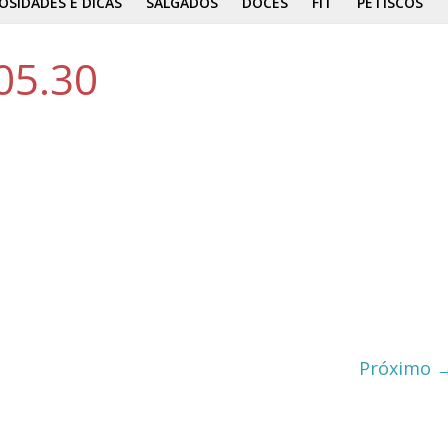
OSIDADES E DICAS
SALGADOS
DOCES
FIT
PETISCOS
05.30
Próximo 