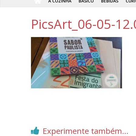
A COZINHA
BÁSICO
BEBIDAS
CURI
PicsArt_06-05-12.
Experimente também...