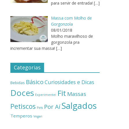
para servir de entrada!
[…]
Massa com Molho de
Gorgonzola
08/01/2018
Molho maravilhoso de
gorgonzola pra
incrementar sua massa!
[…]
Categorias
Básico
Curiosidades e Dicas
Bebidas
Doces
Fit
Massas
Experimentei
Salgados
Petiscos
Por Aí
Pets
Temperos
Vegan