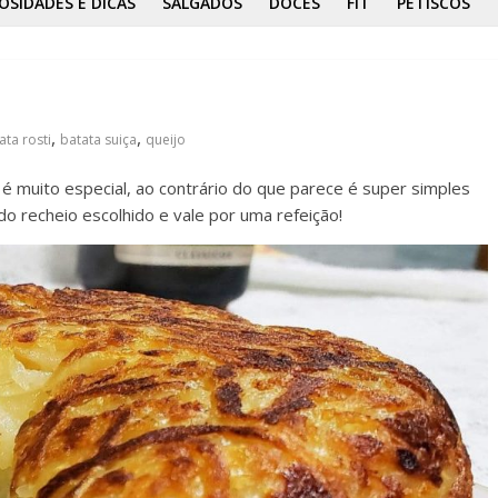
OSIDADES E DICAS
SALGADOS
DOCES
FIT
PETISCOS
,
,
ata rosti
batata suiça
queijo
 muito especial, ao contrário do que parece é super simples
 recheio escolhido e vale por uma refeição!