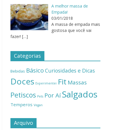
A melhor massa de
Empada!
03/01/2018
A massa de empada mais
gostosa que você vai
fazer!
[…]
Categorias
Básico
Curiosidades e Dicas
Bebidas
Doces
Fit
Massas
Experimentei
Salgados
Petiscos
Por Aí
Pets
Temperos
Vegan
Arquivo