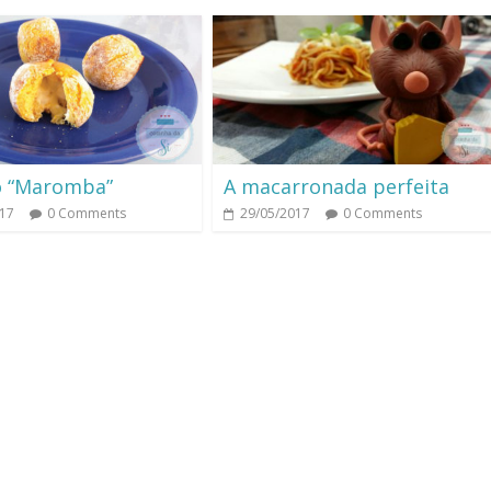
o “Maromba”
A macarronada perfeita
017
0 Comments
29/05/2017
0 Comments