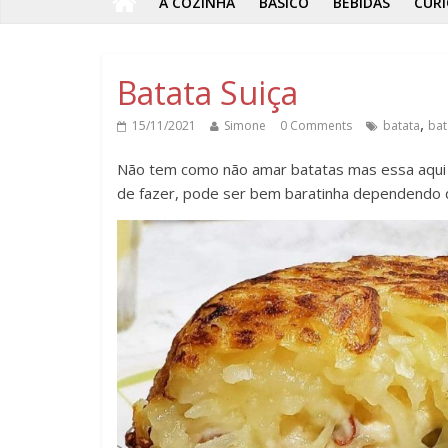
A COZINHA
BÁSICO
BEBIDAS
CURI
Batata Suiça
,
15/11/2021
Simone
0 Comments
batata
bat
Não tem como não amar batatas mas essa aqui é
de fazer, pode ser bem baratinha dependendo do