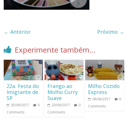
← Anterior
Próximo →
Experimente também...
22a. Festa do
Frango ao
Milho Cozido
Imigrante de
Molho Curry
Express
SP
Suave
08/06/2017
0
05/06/2017
0
20/06/2017
0
Comments
Comments
Comments