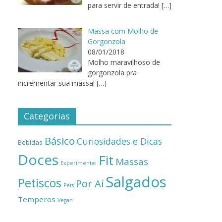
para servir de entrada!
[…]
Massa com Molho de
Gorgonzola
08/01/2018
Molho maravilhoso de
gorgonzola pra
incrementar sua massa!
[…]
Categorias
Básico
Curiosidades e Dicas
Bebidas
Doces
Fit
Massas
Experimentei
Salgados
Petiscos
Por Aí
Pets
Temperos
Vegan