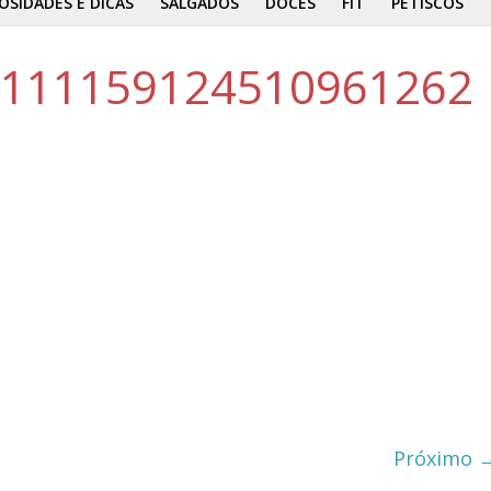
OSIDADES E DICAS
SALGADOS
DOCES
FIT
PETISCOS
1111159124510961262
Próximo 