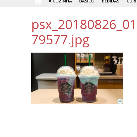
A COZINHA
BÁSICO
BEBIDAS
CURI
psx_20180826_0
79577.jpg