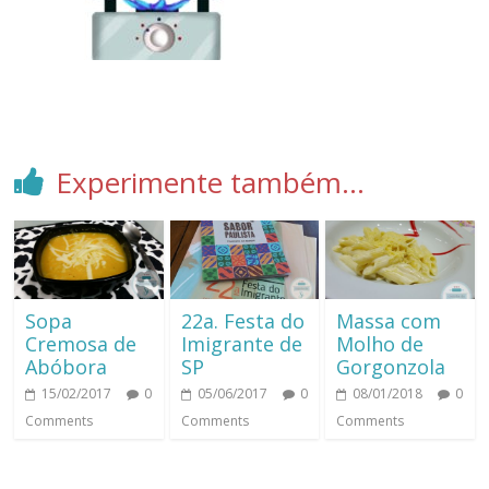
Experimente também...
Sopa
22a. Festa do
Massa com
Cremosa de
Imigrante de
Molho de
Abóbora
SP
Gorgonzola
15/02/2017
0
05/06/2017
0
08/01/2018
0
Comments
Comments
Comments