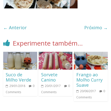
← Anterior
Próximo →
Experimente também...
Suco de
​Sorvete
Frango ao
Milho Verde
Canino
Molho Curry
Suave
29/01/2018
0
20/01/2017
0
20/06/2017
0
Comments
Comments
Comments