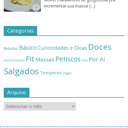
incrementar sua massa!
[…]
Categorias
Doces
Básico
Curiosidades e Dicas
Bebidas
Fit
Petiscos
Por Aí
Massas
Experimentei
Pets
Salgados
Temperos
Vegan
Arquivo