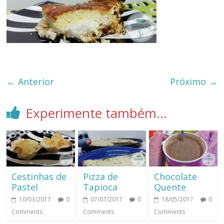
← Anterior
Próximo →
Experimente também...
Cestinhas de
Pizza de
Chocolate
Pastel
Tapioca
Quente
10/03/2017
0
07/07/2017
0
18/05/2017
0
Comments
Comments
Comments