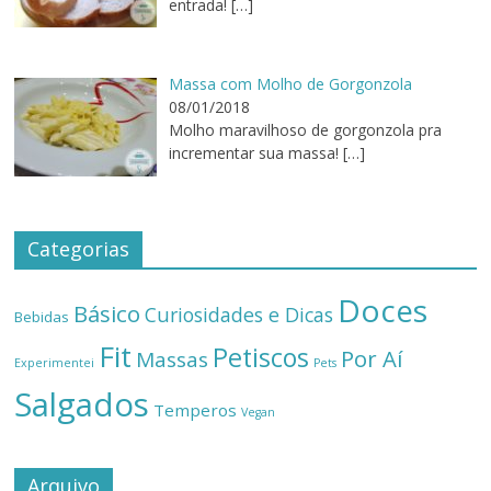
entrada!
[…]
Massa com Molho de Gorgonzola
08/01/2018
Molho maravilhoso de gorgonzola pra
incrementar sua massa!
[…]
Categorias
Doces
Básico
Curiosidades e Dicas
Bebidas
Fit
Petiscos
Por Aí
Massas
Experimentei
Pets
Salgados
Temperos
Vegan
Arquivo