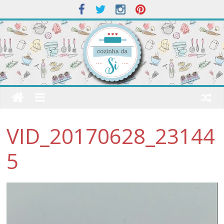
VID_20170628_23144
5
Tocador
de
vídeo