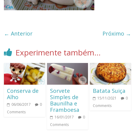
← Anterior
Próximo →
Experimente também...
Conserva de
​Sorvete
Batata Suiça
Alho
Simples de
15/11/2021
0
Baunilha e
06/06/2017
0
Comments
Framboesa
Comments
16/01/2017
0
Comments