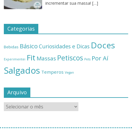
incrementar sua massa!
[…]
Categorias
Doces
Básico
Curiosidades e Dicas
Bebidas
Fit
Petiscos
Por Aí
Massas
Experimentei
Pets
Salgados
Temperos
Vegan
Arquivo