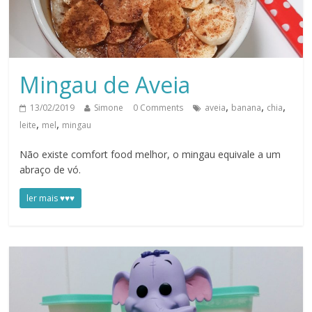
Mingau de Aveia
,
,
,
13/02/2019
Simone
0 Comments
aveia
banana
chia
,
,
leite
mel
mingau
Não existe comfort food melhor, o mingau equivale a um
abraço de vó.
ler mais ♥♥♥