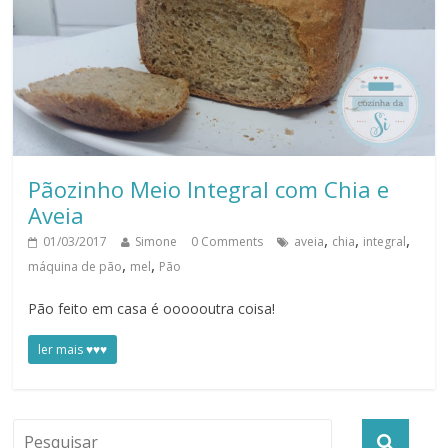
​Pãozinho Meio Integral com Chia e
Aveia
,
,
,
01/03/2017
Simone
0 Comments
aveia
chia
integral
,
,
máquina de pão
mel
Pão
Pão feito em casa é oooooutra coisa!
ler mais ♥♥♥