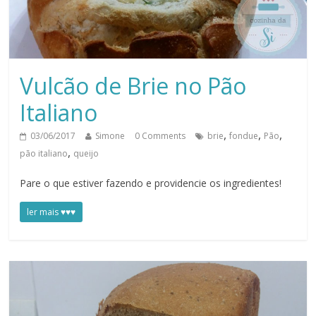
Vulcão de Brie no Pão
Italiano
,
,
,
03/06/2017
Simone
0 Comments
brie
fondue
Pão
,
pão italiano
queijo
Pare o que estiver fazendo e providencie os ingredientes!
ler mais ♥♥♥