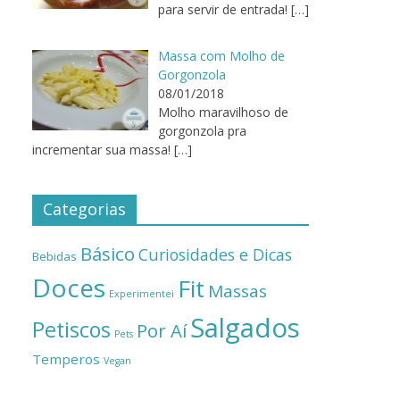
para servir de entrada!
[…]
Massa com Molho de
Gorgonzola
08/01/2018
Molho maravilhoso de
gorgonzola pra
incrementar sua massa!
[…]
Categorias
Básico
Curiosidades e Dicas
Bebidas
Doces
Fit
Massas
Experimentei
Salgados
Petiscos
Por Aí
Pets
Temperos
Vegan