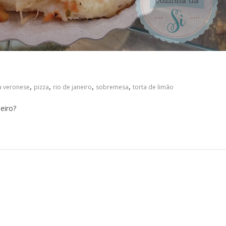
,
,
,
,
a veronese
pizza
rio de janeiro
sobremesa
torta de limão
eiro?