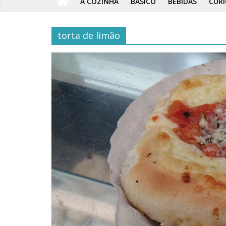
A COZINHA
BÁSICO
BEBIDAS
CURI
torta de limão