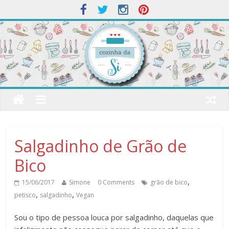
Salgadinho de Grão de
Bico
,
15/06/2017
Simone
0 Comments
grão de bico
,
,
petisco
salgadinho
Vegan
Sou o tipo de pessoa louca por salgadinho, daquelas que