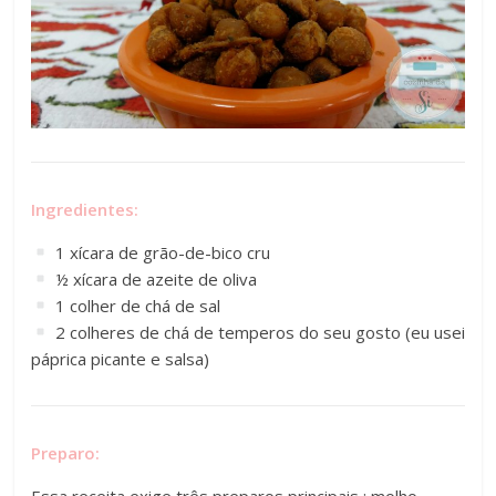
Ingredientes:
1 xícara de grão-de-bico cru
½ xícara de azeite de oliva
1 colher de chá de sal
2 colheres de chá de temperos do seu gosto (eu usei
páprica picante e salsa)
Preparo:
Essa receita exige três preparos principais : molho,