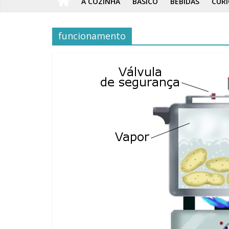
A COZINHA
BÁSICO
BEBIDAS
CURI
funcionamento