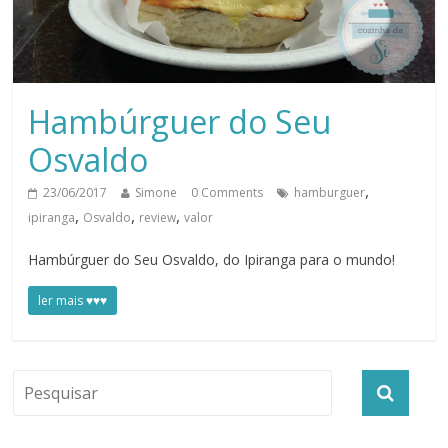
Hambúrguer do Seu
Osvaldo
,
23/06/2017
Simone
0 Comments
hamburguer
,
,
,
ipiranga
Osvaldo
review
valor
Hambúrguer do Seu Osvaldo, do Ipiranga para o mundo!
ler mais ♥♥♥