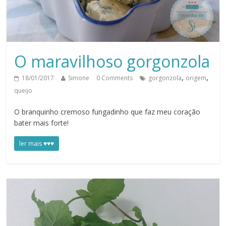
O maravilhoso gorgonzola
,
,
18/01/2017
Simone
0 Comments
gorgonzola
origem
queijo
O branquinho cremoso fungadinho que faz meu coração
bater mais forte!
ler mais ♥♥♥