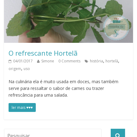
O refrescante Hortelã
,
,
04/01/2017
Simone
0 Comments
história
hortelã
,
origem
uso
Na culinária ela é muito usada em doces, mas também
serve para ressaltar o sabor de carnes ou trazer
refrescância para uma salada.
ler mais ♥♥♥