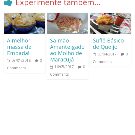
Experimente também...
A melhor
Salmão
Suflê Básico
massa de
Amanteigado
de Queijo
Empada!
ao Molho de
03/04/2017
0
Maracujá
03/01/2018
0
Comments
16/05/2017
0
Comments
Comments