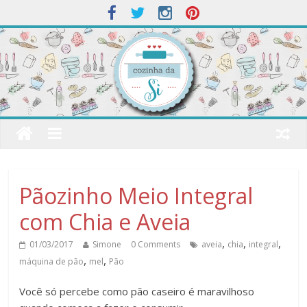
​Pãozinho Meio Integral
com Chia e Aveia
,
,
,
01/03/2017
Simone
0 Comments
aveia
chia
integral
,
,
máquina de pão
mel
Pão
Você só percebe como pão caseiro é maravilhoso