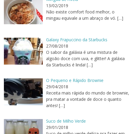
13/02/2019
Não existe comfort food melhor, o
mingau equivale a um abraço de vó.
[…]
Galaxy Frapuccino da Starbucks
27/08/2018
O sabor da galáxia é uma mistura de
algoão doce com uva, e glitter! A galáxia
da Starbucks é linda!
[…]
O Pequeno e Rápido Brownie
29/04/2018
Receita mais rápida do mundo de brownie,
pra matar a vontade de doce o quanto
antes!
[…]
Suco de Milho Verde
29/01/2018
Suco de milho verde delícia pra fazer em