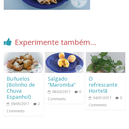
Experimente também...
Buñuelos
Salgado
O
(Bolinho de
“Maromba”
refrescante
Chuva
Hortelã
08/03/2017
0
Espanhol)
04/01/2017
0
Comments
09/05/2017
2
Comments
Comments